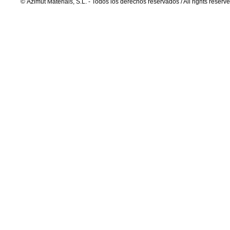
© Azimut Materials, S.L. - Todos los derechos reservados / All rights reserv